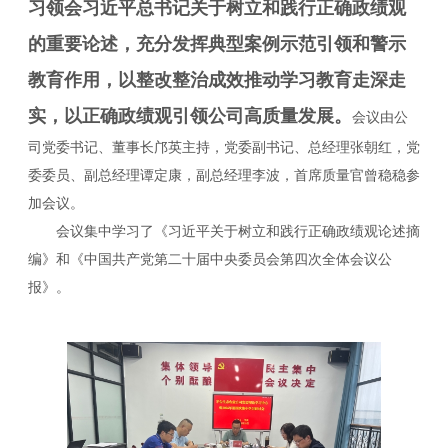
习领会习近平总书记关于树立和践行正确政绩观
的重要论述，充分发挥典型案例示范引领和警示
教育作用，以整改整治成效推动学习教育走深走
实，以正确政绩观引领公司高质量发展。
会议由公
司党委书记、董事长邝英主持，党委副书记、总经理张朝红，党
委委员、副总经理谭定康，副总经理李波，首席质量官曾稳稳参
加会议。
会议集中学习了《习近平关于树立和践行正确政绩观论述摘
编》和《中国共产党第二十届中央委员会第四次全体会议公
报》。